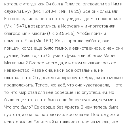
которые «тогда, как Он был в Галилее, следовали за Ним и
служили Ему» (Мк. 15:40-41; Ин. 19:25). Все они слышали
Его последние слова, а потом, увидев, где Его похоронили
(Мк. 15:47), возвратились в Иерусалим и «приготовили
благовония и масти» (Лк. 23:55-56), “чтобы пойти и
помазать Его» (Мк. 16:1). Когда прошла суббота, они
пришли, когда еще было темно, и единственное, о чем они
думали, было то, что Он умер. Думала ли об этом Мария
Магдалина? Скорее всего да, и в этом заключалось ее
невежество. Разве она, как и все остальные, не
слышала, что Он должен воскреснуть? Вряд ли это можно
предположить. Теперь же всё, что она чувствовала, — это
то, что мир стал для нее совершенно опустевшим. Но
было еще что-то, что было еще более пустым, чем мир.
Что это было? Ее сердце без Христа. В нем теперь была
пустота, и она полностью изолировала ее. Поэтому, хотя
некоторые из Евангелий наталкивают нас на мысль, что