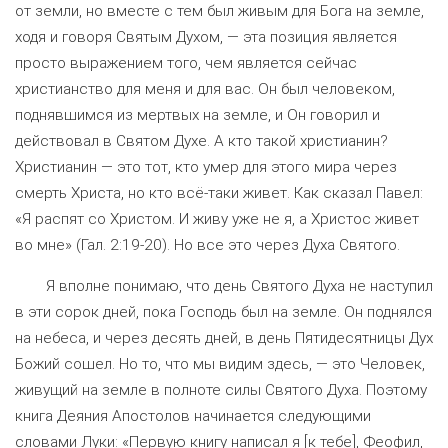
от земли, но вместе с тем был живым для Бога на земле,
ходя и говоря Святым Духом, — эта позиция является
просто выражением того, чем является сейчас
христианство для меня и для вас. Он был человеком,
поднявшимся из мертвых на земле, и Он говорил и
действовал в Святом Духе. А кто такой христианин?
Христианин — это тот, кто умер для этого мира через
смерть Христа, но кто всё-таки живет. Как сказал Павел:
«Я распят со Христом. И живу уже не я, а Христос живет
во мне» (Гал. 2:19-20). Но все это через Духа Святого.
Я вполне понимаю, что день Святого Духа не наступил
в эти сорок дней, пока Господь был на земле. Он поднялся
на небеса, и через десять дней, в день Пятидесятницы Дух
Божий сошел. Но то, что мы видим здесь, — это Человек,
живущий на земле в полноте силы Святого Духа. Поэтому
книга Деяния Апостолов начинается следующими
словами Луки: «Первую книгу написал я [к тебе], Феофил,