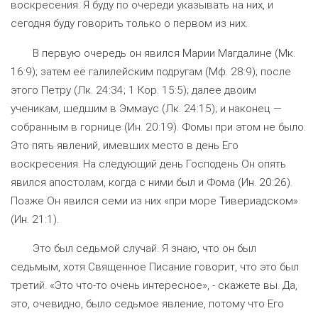
воскресения. Я буду по очереди указывать на них, и
сегодня буду говорить только о первом из них.
В первую очередь он явился Марии Магдалине (Мк.
16:9); затем её галилейским подругам (Мф. 28:9); после
этого Петру (Лк. 24:34; 1 Кор. 15:5); далее двоим
ученикам, шедшим в Эммаус (Лк. 24:15); и наконец —
собранным в горнице (Ин. 20:19). Фомы при этом не было.
Это пять явлений, имевших место в день Его
воскресения. На следующий день Господень Он опять
явился апостолам, когда с ними был и Фома (Ин. 20:26).
Позже Он явился семи из них «при море Тивериадском»
(Ин. 21:1).
Это был седьмой случай. Я знаю, что он был
седьмым, хотя Священное Писание говорит, что это был
третий. «Это что-то очень интересное», - скажете вы. Да,
это, очевидно, было седьмое явление, потому что Его