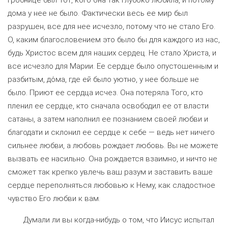
гробнице был Тот, кого она так глубоко любила, и потому
дома у нее не было. Фактически весь ее мир был
разрушен, все для нее исчезло, потому что не стало Его.
О, каким благословением это было бы для каждого из нас,
будь Христос всем для наших сердец. Не стало Христа, и
все исчезло для Марии. Ее сердце было опустошенным и
разбитым, дόма, где ей было уютно, у нее больше не
было. Приют ее сердца исчез. Она потеряла Того, кто
пленил ее сердце, кто сначала освободил ее от власти
сатаны, а затем наполнил ее познанием своей любви и
благодати и склонил ее сердце к себе — ведь нет ничего
сильнее любви, а любовь рождает любовь. Вы не можете
вызвать ее насильно. Она рождается взаимно, и ничто не
сможет так крепко увлечь ваш разум и заставить ваше
сердце переполняться любовью к Нему, как сладостное
чувство Его любви к вам.
Думали ли вы когда-нибудь о том, что Иисус испытал