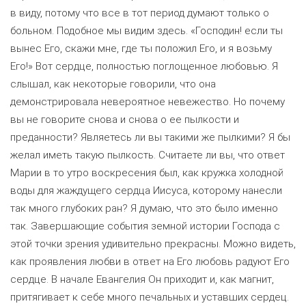
в виду, потому что все в тот период думают только о
больном. Подобное мы видим здесь. «Господин! если ты
вынес Его, скажи мне, где ты положил Его, и я возьму
Его!» Вот сердце, полностью поглощенное любовью. Я
слышал, как некоторые говорили, что она
демонстрировала невероятное невежество. Но почему
вы не говорите снова и снова о ее пылкости и
преданности? Являетесь ли вы такими же пылкими? Я бы
желал иметь такую пылкость. Считаете ли вы, что ответ
Марии в то утро воскресения был, как кружка холодной
воды для жаждущего сердца Иисуса, которому нанесли
так много глубоких ран? Я думаю, что это было именно
так. Завершающие события земной истории Господа с
этой точки зрения удивительно прекрасны. Можно видеть,
как проявления любви в ответ на Его любовь радуют Его
сердце. В начале Евангелия Он приходит и, как магнит,
притягивает к себе много печальных и уставших сердец.