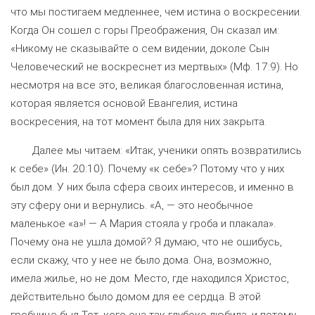
что мы постигаем медленнее, чем истина о воскресении.
Когда Он сошел с горы Преображения, Он сказал им:
«Никому не сказывайте о сем видении, доколе Сын
Человеческий не воскреснет из мертвых» (Мф. 17:9). Но
несмотря на все это, великая благословенная истина,
которая является основой Евангелия, истина
воскресения, на тот момент была для них закрыта.
Далее мы читаем: «Итак, ученики опять возвратились
к себе» (Ин. 20:10). Почему «к себе»? Потому что у них
был дом. У них была сфера своих интересов, и именно в
эту сферу они и вернулись. «А, — это необычное
маленькое «а»! — А Мария стояла у гроба и плакала».
Почему она не ушла домой? Я думаю, что не ошибусь,
если скажу, что у нее не было дома. Она, возможно,
имела жилье, но не дом. Место, где находился Христос,
действительно было домом для ее сердца. В этой