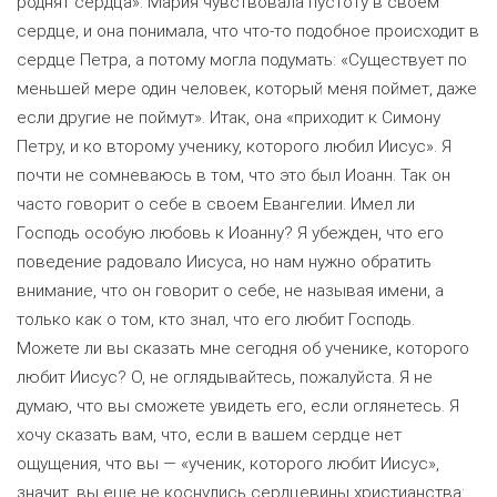
роднят сердца». Мария чувствовала пустоту в своем
сердце, и она понимала, что что-то подобное происходит в
сердце Петра, а потому могла подумать: «Существует по
меньшей мере один человек, который меня поймет, даже
если другие не поймут». Итак, она «приходит к Симону
Петру, и ко второму ученику, которого любил Иисус». Я
почти не сомневаюсь в том, что это был Иоанн. Так он
часто говорит о себе в своем Евангелии. Имел ли
Господь особую любовь к Иоанну? Я убежден, что его
поведение радовало Иисуса, но нам нужно обратить
внимание, что он говорит о себе, не называя имени, а
только как о том, кто знал, что его любит Господь.
Можете ли вы сказать мне сегодня об ученике, которого
любит Иисус? О, не оглядывайтесь, пожалуйста. Я не
думаю, что вы сможете увидеть его, если оглянетесь. Я
хочу сказать вам, что, если в вашем сердце нет
ощущения, что вы — «ученик, которого любит Иисус»,
значит, вы еще не коснулись сердцевины христианства: