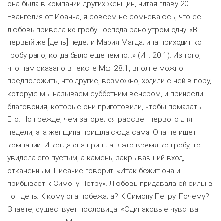
она была в компании других женщин, читая главу 20
Евангелия от Иоанна, я совсем не сомневаюсь, что ее
любовь привела ко гробу Господа рано утром одну. «В
первый же [день] недели Мария Магдалина приходит ко
гробу рано, когда было еще темно…» (Ин. 20:1). Из того,
что нам сказано в тексте Мф. 28:1, вполне можно
предположить, что другие, возможно, ходили с ней в пору,
которую мы называем субботним вечером, и принесли
благовония, которые они приготовили, чтобы помазать
Его. Но прежде, чем загорелся рассвет первого дня
недели, эта женщина пришла сюда сама. Она не ищет
компании. И когда она пришла в это время ко гробу, то
увидела его пустым, а камень, закрывавший вход,
откаченным. Писание говорит: «Итак бежит она и
прибывает к Симону Петру». Любовь придавала ей силы в
тот день. К кому она побежала? К Симону Петру. Почему?
Знаете, существует пословица: «Одинаковые чувства