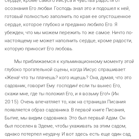
сердце, кроме самого Иисуса и чувства радости от
осознания Его любви. Господь знал это и подошел к ней,
готовый полностью заполнить по края ее опустошенное
сердце, которое глубоко и преданно любило Его. Я
убежден, что мы можем пережить то же самое. Ничто по-
настоящему не может наполнить сердце, кроме радости,
которую приносит Его любовь.
Мы приближаемся к кульминационному моменту этой
глубоко трогательной сцены, когда Иисус спрашивает:
«Жена! что ты плачешь? кого ищешь? Она, думая, что это
садовник, говорит Ему: господин! если ты вынес Его,
скажи мне, где ты положил Его, и я возьму Его!» (Ин.
20:15). Очень впечатляет то, как на страницах Писания
появляется образ садовника. В первой книге Писания,
Бытие, мы видим садовника. Это был первый Адам. Он
был поселен в Эдеме, чтобы ухаживать за этим садом,
однако потерпел неудачу. И вот здесь есть еще один сад,