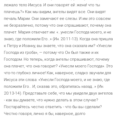
лежало тело Иисуса. И они говорят ей: жена! что ты
плачешь?» Как мы видим, ангелы видят все. Они видят
печаль Марии. Они замечают ее слезы. И им это совсем
не безразлично, потому что они спрашивают, почему она
плачет. Мария отвечает им: «…унесли Господа моего, и не
знаю, где положили Его…» (Ин. 20:11-13). Когда она пришла
к Петру и Иоанну, вы знаете, что она сказала им? «Унесли
Господа из гроба», — потому что Он был также и их
Господом. Но теперь, когда ангелы спрашивают, почему
она плачет, что она говорит? «Унесли моего Господа». Это
что-то глубоко личное! Как, наверное, сладко звучали для
Иисуса эти слова: «Унесли Господа моего, и не знаю, где
положили Его... И, сказав это, обратилась назад...» (Ин.
20:13-14). Представьте себе, что мы увидели двух ангелов
- как вы думаете, что нужно делать в этом случае?
Постарайтесь честно ответить - что бы вы сделали?
Честно говоря, лично я бы, наверное, долго