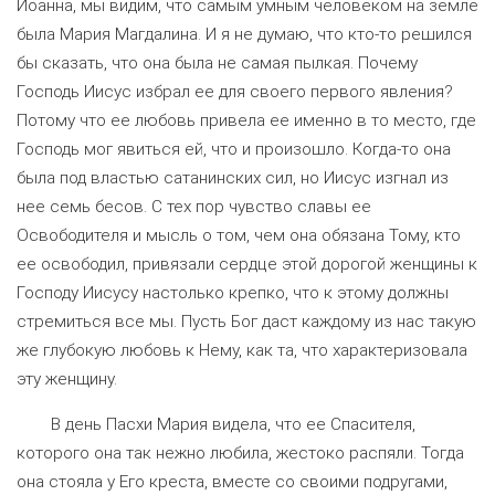
Иоанна, мы видим, что самым умным человеком на земле
была Мария Магдалина. И я не думаю, что кто-то решился
бы сказать, что она была не самая пылкая. Почему
Господь Иисус избрал ее для своего первого явления?
Потому что ее любовь привела ее именно в то место, где
Господь мог явиться ей, что и произошло. Когда-то она
была под властью сатанинских сил, но Иисус изгнал из
нее семь бесов. С тех пор чувство славы ее
Освободителя и мысль о том, чем она обязана Тому, кто
ее освободил, привязали сердце этой дорогой женщины к
Господу Иисусу настолько крепко, что к этому должны
стремиться все мы. Пусть Бог даст каждому из нас такую
​​же глубокую любовь к Нему, как та, что характеризовала
эту женщину.
В день Пасхи Мария видела, что ее Спасителя,
которого она так нежно любила, жестоко распяли. Тогда
она стояла у Его креста, вместе со своими подругами,