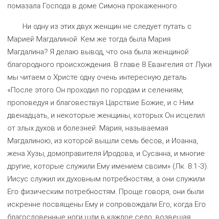
помазала Господа в доме Симона прокаженного.
Ни одну из этих двух женщин не следует путать с
Марией Магдалиной. Кем же тогда была Мария
Магдалина? Я делаю вывод, что она была женщиной
благородного происхождения. В главе 8 Евангелия от Луки
мы читаем о Христе одну очень интересную деталь.
«После этого Он проходил по городам и селениям,
проповедуя и благовествуя Царствие Божие, и с Ним
двенадцать, и некоторые женщины, которых Он исцелил
от злых духов и болезней: Мария, называемая
Магдалиною, из которой вышли семь бесов, и Иоанна,
жена Хузы, домоправителя Иродова, и Сусанна, и многие
другие, которые служили Ему имением своим» (Лк. 8:1-3).
Иисус служил их духовным потребностям, а они служили
Его физическим потребностям. Проще говоря, они были
искренне посвящены Ему и сопровождали Его, когда Его
благословенные ноги шли в каждое село, возвещая