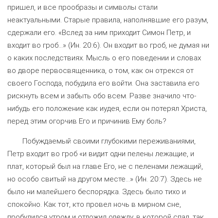
пришел, и все прообразы и символы стали
неактуальными. Старые правила, наполнявшие его разум,
сдержали его. «Вслед за ним приходит Симон Петр, и
входит во гроб…» (Ин. 20:6). Он входит во гроб, не думая ни
о каких последствиях. Мысль о его поведении и словах
во дворе первосвященника, о том, как он отрекся от
своего Господа, побудила его войти. Она заставила его
рискнуть всем и забыть обо всем. Разве значило что-
нибудь его положение как иудея, если он потерял Христа,
перед этим огорчив Его и причинив Ему боль?
Побуждаемый своими глубокими переживаниями,
Петр входит во гроб «и видит одни пелены лежащие, и
плат, который был на главе Его, не с пеленами лежащий,
но особо свитый на другом месте...» (Ин. 20:7). Здесь не
было ни малейшего беспорядка. Здесь было тихо и
спокойно. Как тот, кто провел ночь в мирном сне,
пробудился утром и отложил одежду, в которой спал, так