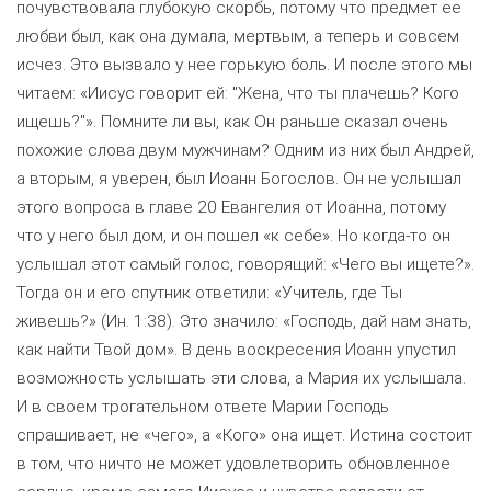
почувствовала глубокую скорбь, потому что предмет ее
любви был, как она думала, мертвым, а теперь и совсем
исчез. Это вызвало у нее горькую боль. И после этого мы
читаем: «Иисус говорит ей: "Жена, что ты плачешь? Кого
ищешь?"». Помните ли вы, как Он раньше сказал очень
похожие слова двум мужчинам? Одним из них был Андрей,
а вторым, я уверен, был Иоанн Богослов. Он не услышал
этого вопроса в главе 20 Евангелия от Иоанна, потому
что у него был дом, и он пошел «к себе». Но когда-то он
услышал этот самый голос, говорящий: «Чего вы ищете?».
Тогда он и его спутник ответили: «Учитель, где Ты
живешь?» (Ин. 1:38). Это значило: «Господь, дай нам знать,
как найти Твой дом». В день воскресения Иоанн упустил
возможность услышать эти слова, а Мария их услышала.
И в своем трогательном ответе Марии Господь
спрашивает, не «чего», а «Кого» она ищет. Истина состоит
в том, что ничто не может удовлетворить обновленное