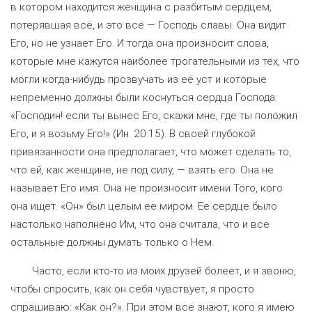
в котором находится женщина с разбитым сердцем,
потерявшая всё, и это всё — Господь славы. Она видит
Его, но не узнает Его. И тогда она произносит слова,
которые мне кажутся наиболее трогательными из тех, что
могли когда-нибудь прозвучать из её уст и которые
непременно должны были коснуться сердца Господа:
«Господин! если ты вынес Его, скажи мне, где ты положил
Его, и я возьму Его!» (Ин. 20:15). В своей глубокой
привязанности она предполагает, что может сделать то,
что ей, как женщине, не под силу, — взять его. Она не
называет Его имя. Она не произносит имени Того, кого
она ищет. «Он» был целым ее миром. Ее сердце было
настолько наполнено Им, что она считала, что и все
остальные должны думать только о Нем.
Часто, если кто-то из моих друзей болеет, и я звоню,
чтобы спросить, как он себя чувствует, я просто
спрашиваю: «Как он?». При этом все знают, кого я имею