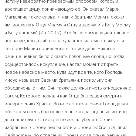
истину невероятно прекрасным способом, который
восхищает душу, принимающую её. Он сказал Марии
Магдалине такие слова: «...иди к братьям Моим и скажи
им: восхожу к Отцу Моему и Отцу вашему, и к Богу Моему
и Богу вашему" (Ин. 20:17). Это было самое удивительное
послание, когда-либо прозвучавшее из смертных уст и
которое Мария произнесла в тот же день. Никогда
раньше нельзя было сказать подобные слова, но когда
осуществилось искупление, настал момент открыть
новое небесное место, куда идут все те, кого Господь
Иисус называет Своими братьями, поскольку они
объединены с Ним. Они также должны иметь отношения с
Богом, Которого познали как Отца благодаря смерти и
воскресению Христа. Во всех этих явлениях Господа мы
обретаем очень благословенные и драгоценные истины
для наших душ. Он искренне желал убедить Своих
избранных в Своей реальности и Своей любви: «Он явил
Себя живым, по страдании Своем, со многими верными