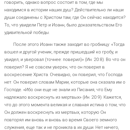
говорить, однако вопрос состоит в том, где мы
находимся в истории наших душ? Действительно ли наши
души соединены с Христом там, где Он сейчас находится?
То, что увидели Петр и Иоанн, было доказательством Его
удивительной победы.
После этого Иоанн также заходит во гробницу: «Тогда
вошел и другой ученик, прежде пришедший ко гробу, и
увидел, и уверовал (точнее: поверил)» (Ин. 20:8). Во что он
поверил? Я не совсем уверен, что он поверил в
воскресение Христа. Очевидно, он поверил, что Господа
нет. Он поверил словам Марии, которые она сказала им о
Господе. «Ибо они еще не знали из Писания, что Ему
надлежало воскреснуть из мертвых» (Ин. 20:9). Кажется,
что до этого момента великая и славная истина о том, что
Он должен воскреснуть из мертвых, которую Он
повторял им вновь и вновь во время Своего земного
служения, еще так и не проникла в их души. Нет ничего,