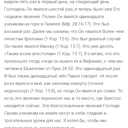
видели пять раз в первый день, на следующий день
Господень Он явился шестой раз, и теперь было уже Его
седьмое явление. Позже Он явился одиннадцати
ученикам на горе в Галилее (Мф. 28:16-17). Это был
восьмой раз. Далее мы узнаем, что Он «явился более чем
пятистам братьям» (1 Кор. 15:6). Это был девятый случай.
Он также явился Иакову (1 Кор. 15:7). Это уже десять.
«Также всем апостолам» (1 Кор. 15:7). Я считаю, что это
произошло тогда, когда он вывел их в Вифанию, о чём мы
читаем в Евангелии от Луки 24:50. Это одиннадцатый раз.
И был также двенадцатый, ибо Павел говорит: «А после
всех явился и мне, как некоему извергу (точнее:
недоноску)» (1 Кор. 15:8), но тогда Он явился во славе. То
есть это явление переносит нас в то место, где Христос
находится сейчас. Эти благословенные явления Господа
Своим ученикам на земле несут в себе сладкие и
трогательные уроки для нас. Я хотел бы, чтобы мы
извлекли пользу, рассматривая их.